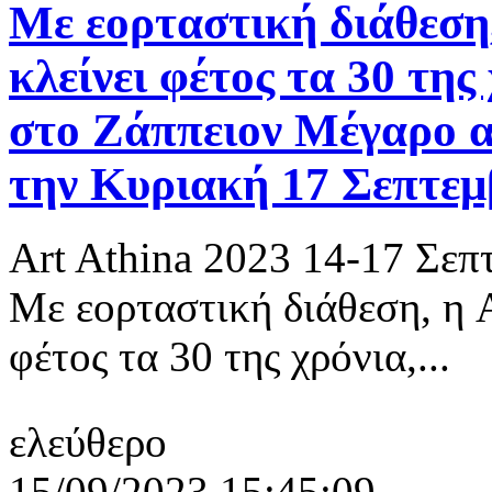
Με εορταστική διάθεση,
κλείνει φέτος τα 30 της
στο Ζάππειον Μέγαρο α
την Κυριακή 17 Σεπτεμ
Αrt Athina 2023 14-17 Σε
Με εορταστική διάθεση, η A
φέτος τα 30 της χρόνια,...
ελεύθερο
15/09/2023 15:45:09