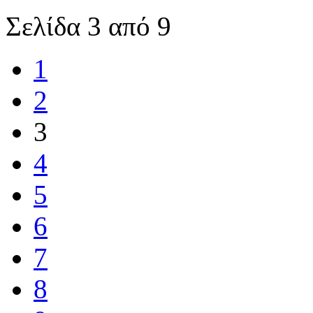
Σελίδα 3 από 9
1
2
3
4
5
6
7
8