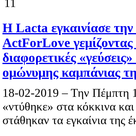
11
Η Lacta εγκαινίασε τη
ActForLove γεμίζοντας 
διαφορετικές «γεύσεις»
ομώνυμης καμπάνιας τη
18-02-2019 – Την Πέμπτη 
«ντύθηκε» στα κόκκινα και
στάθηκαν τα εγκαίνια της έ