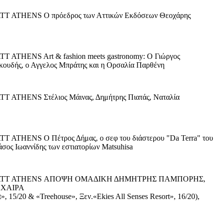
THENS Ο πρόεδρος των Αττικών Εκδόσεων Θεοχάρης
NS Art & fashion meets gastronomy: Ο Γιώργος
κουδής, ο Αγγελος Μπράτης και η Ορσαλία Παρθένη
ENS Στέλιος Μάινας, Δημήτρης Πιατάς, Ναταλία
NS Ο Πέτρος Δήμας, ο σεφ του διάστερου "Da Terra" του
άσος Ιωαννίδης των εστιατορίων Matsuhisa
HYATT ATHENS ΑΠΟΨΗ ΟΜΑΔΙΚΗ ΔΗΜΗΤΡΗΣ ΠΑΜΠΟΡΗΣ,
ΑΧΑΙΡΑ
, 15/20 & «Treehouse», Ξεν.«Ekies All Senses Resort», 16/20),