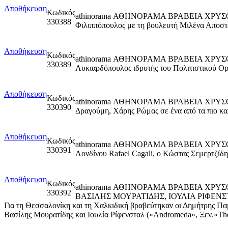
Αποθήκευση
Κωδικός
athinorama ΑΘΗΝΟΡΑΜΑ ΒΡΑΒΕΙΑ ΧΡΥΣΟ
330388
Φιλιππόπουλος με τη βουλευτή Μιλένα Αποσ
Αποθήκευση
Κωδικός
athinorama ΑΘΗΝΟΡΑΜΑ ΒΡΑΒΕΙΑ ΧΡΥΣΟΙ
330389
Λυκιαρδόπουλος ιδρυτής του Πολιτιστικού Ο
Αποθήκευση
Κωδικός
athinorama ΑΘΗΝΟΡΑΜΑ ΒΡΑΒΕΙΑ ΧΡΥΣΟΙ
330390
Δραγούμη, Χάρης Ρώμας σε ένα από τα πιο καλ
Αποθήκευση
Κωδικός
athinorama ΑΘΗΝΟΡΑΜΑ ΒΡΑΒΕΙΑ ΧΡΥΣΟΙ
330391
Λονδίνου Rafael Cagali, ο Κώστας Σεμερτζίδ
Αποθήκευση
Κωδικός
athinorama ΑΘΗΝΟΡΑΜΑ ΒΡΑΒΕΙΑ ΧΡ
330392
ΒΑΣΙΛΗΣ ΜΟΥΡΑΤΙΔΗΣ, ΙΟΥΛΙΑ ΡΙΦΕΝ
Για τη Θεσσαλονίκη και τη Χαλκιδική βραβεύτηκαν οι Δημήτρης Παμπ
Βασίλης Μουρατίδης και Ιουλία Ρίφενσταλ («Andromeda», Ξεν.«The 