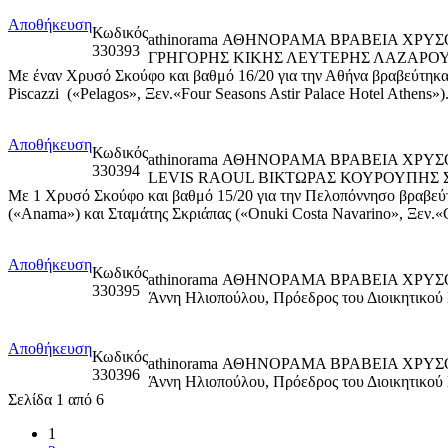
Αποθήκευση
Κωδικός
athinorama ΑΘΗΝΟΡΑΜΑ ΒΡΑΒΕΙΑ ΧΡ
330393
ΓΡΗΓΟΡΗΣ ΚΙΚΗΣ ΛΕΥΤΕΡΗΣ ΛΑΖΑΡΟΥ
Με έναν Χρυσό Σκούφο και βαθμό 16/20 για την Αθήνα βραβεύτηκαν 
Piscazzi («Pelagos», Ξεν.«Four Seasons Astir Palace Hotel Athens»
Αποθήκευση
Κωδικός
athinorama ΑΘΗΝΟΡΑΜΑ ΒΡΑΒΕΙΑ ΧΡ
330394
LEVIS RAOUL ΒΙΚΤΩΡΑΣ ΚΟΥΡΟΥΠΗΣ 
Με 1 Χρυσό Σκούφο και βαθμό 15/20 για την Πελοπόννησο βραβεύτη
(«Αnama») και Σταμάτης Σκριάπας («Onuki Costa Navarino», Ξεν.«C
Αποθήκευση
Κωδικός
athinorama ΑΘΗΝΟΡΑΜΑ ΒΡΑΒΕΙΑ ΧΡΥΣΟΙ
330395
Άννη Ηλιοπούλου, Πρόεδρος του Διοικητικού
Αποθήκευση
Κωδικός
athinorama ΑΘΗΝΟΡΑΜΑ ΒΡΑΒΕΙΑ ΧΡΥΣΟΙ
330396
Άννη Ηλιοπούλου, Πρόεδρος του Διοικητικού
Σελίδα 1 από 6
1