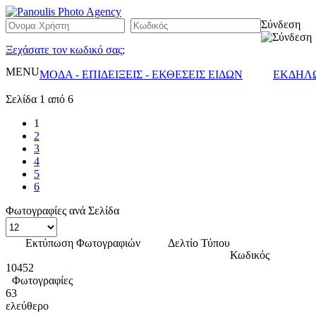
Σύνδεση
Ξεχάσατε τον κωδικό σας;
MENU
ΜΟΔΑ - ΕΠΙΔΕΙΞΕΙΣ - ΕΚΘΕΣΕΙΣ ΕΙΔΩΝ
ΕΚΔΗΛΩ
Σελίδα 1 από 6
1
2
3
4
5
6
Φωτογραφίες ανά Σελίδα
Εκτύπωση Φωτογραφιών
Δελτίο Τύπου
Κωδικός
10452
Φωτογραφίες
63
ελεύθερο