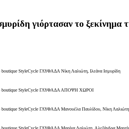
μυρίδη γιόρτασαν το ξεκίνημα τη
ip boutique StyleCycle ΓΛΥΦΑΔΑ Νίκη Λαλιώτη, Ιλεάνα Ισμυρίδη
gship boutique StyleCycle ΓΛΥΦΑΔΑ ΑΠΟΨΗ ΧΩΡΟΙ
ship boutique StyleCycle ΓΛΥΦΑΔΑ Μανουέλα Παυλίδου, Νίκη Λαλιώτ
hip boutique StyleCycle ΓΛΥΦΑΔΑ Μαρίνα Λαλιώτη, Αλεξάνδρα Μαρτί