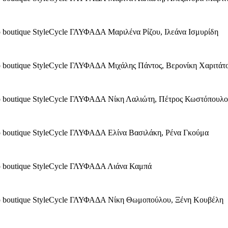
ip boutique StyleCycle ΓΛΥΦΑΔΑ Μαριλένα Ρίζου, Ιλεάνα Ισμυρίδη
hip boutique StyleCycle ΓΛΥΦΑΔΑ Μιχάλης Πάντος, Βερονίκη Χαριτάτ
hip boutique StyleCycle ΓΛΥΦΑΔΑ Νίκη Λαλιώτη, Πέτρος Κωστόπουλο
hip boutique StyleCycle ΓΛΥΦΑΔΑ Ελίνα Βασιλάκη, Ρένα Γκούμα
hip boutique StyleCycle ΓΛΥΦΑΔΑ Λιάνα Καμπά
ship boutique StyleCycle ΓΛΥΦΑΔΑ Νίκη Θωμοπούλου, Ξένη Κουβέλη