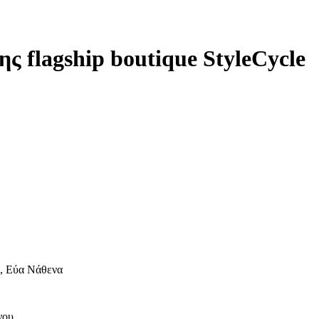
ς flagship boutique StyleCycle
η, Εύα Νάθενα
νου