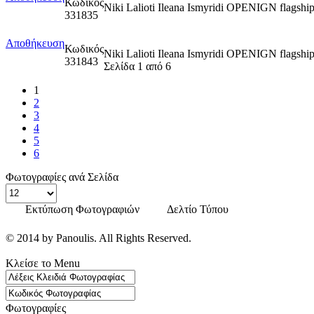
Κωδικός
Niki Lalioti Ileana Ismyridi OPENIGN flag
331835
Αποθήκευση
Κωδικός
Niki Lalioti Ileana Ismyridi OPENIGN flags
331843
Σελίδα 1 από 6
1
2
3
4
5
6
Φωτογραφίες ανά Σελίδα
Εκτύπωση Φωτογραφιών
Δελτίο Τύπου
© 2014 by Panoulis. All Rights Reserved.
Κλείσε το Menu
Φωτογραφίες