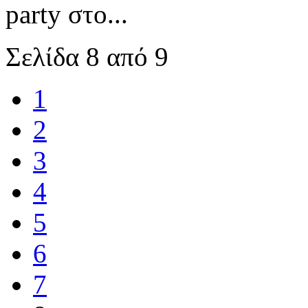
party στο...
Σελίδα 8 από 9
1
2
3
4
5
6
7