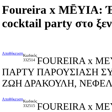
Foureira x MĒYIA: Έ
cocktail party στο ξ
Αποθήκευση
Κωδικός
FOUREIRA x ME
332514
ΠΑΡΤΥ ΠΑΡΟΥΣΙΑΣΗ Σ
ΖΩΗ ΔΡΑΚΟΥΛΗ, ΝΕΦΕ
Αποθήκευση
Κωδικός
FOUREIRA x ME
332515