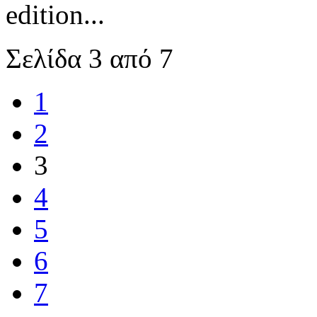
edition...
Σελίδα 3 από 7
1
2
3
4
5
6
7