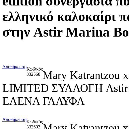
edition συνεργασία π
ελληνικό καλοκαίρι π
στην Astir Marina Β
Αποθήκευση
Κωδικός
Mary Katrantzou
332568
LIMITED ΣΥΛΛΟΓΗ Asti
ΕΛΕΝΑ ΓΑΛΥΦΑ
Αποθήκευση
Κωδικός
Mary Katrantzou
332603