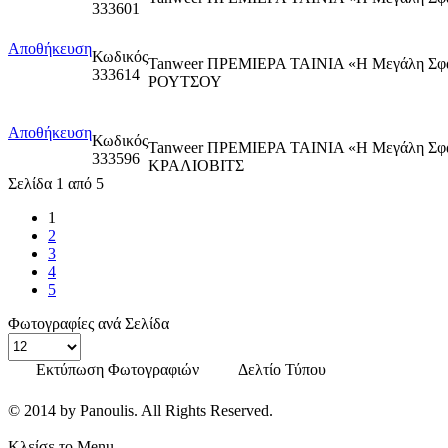
333601
Αποθήκευση
Κωδικός
Tanweer ΠΡΕΜΙΕΡΑ ΤΑΙΝΙΑ «Η Μεγάλη Σ
333614
ΡΟΥΤΣΟΥ
Αποθήκευση
Κωδικός
Tanweer ΠΡΕΜΙΕΡΑ ΤΑΙΝΙΑ «Η Μεγάλη Σ
333596
ΚΡΑΛΙΟΒΙΤΣ
Σελίδα 1 από 5
1
2
3
4
5
Φωτογραφίες ανά Σελίδα
Εκτύπωση Φωτογραφιών
Δελτίο Τύπου
© 2014 by Panoulis. All Rights Reserved.
Κλείσε το Menu