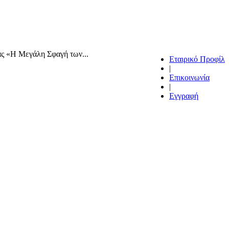
ας «Η Μεγάλη Σφαγή των...
Εταιρικό Προφίλ
|
Επικοινωνία
|
Εγγραφή