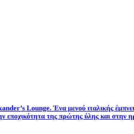
xander’s Lounge. Ένα μενού ιταλικής έμπν
ην εποχικότητα της πρώτης ύλης και στην η