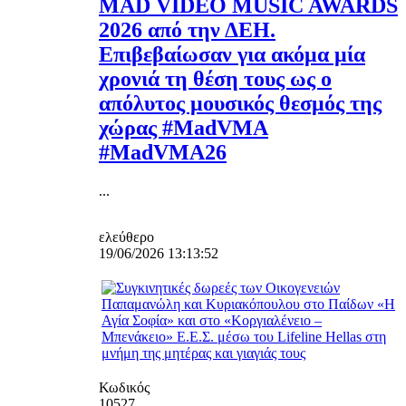
MAD VIDEO MUSIC AWARDS
2026 από την ΔΕΗ.
Επιβεβαίωσαν για ακόμα μία
χρονιά τη θέση τους ως ο
απόλυτος μουσικός θεσμός της
χώρας #MadVMA
#MadVMA26
...
ελεύθερο
19/06/2026 13:13:52
Κωδικός
10527