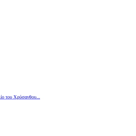
ίο του Χρύσανθου...