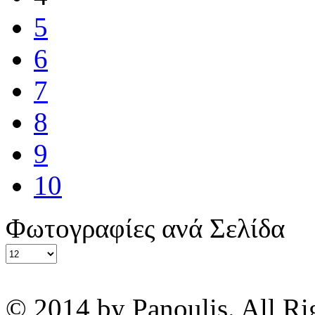
5
6
7
8
9
10
Φωτογραφίες ανά Σελίδα
© 2014 by Panoulis. All Ri