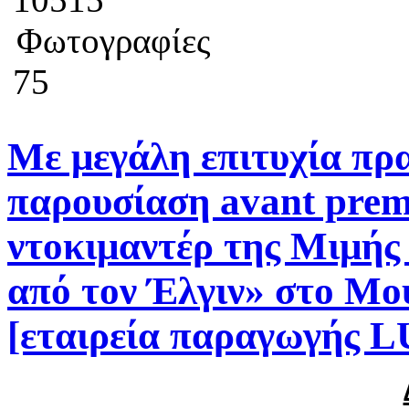
Φωτογραφίες
75
Με μεγάλη επιτυχία πρ
παρουσίαση avant prem
ντοκιμαντέρ της Μιμής
από τον Έλγιν» στο Μο
[εταιρεία παραγωγής