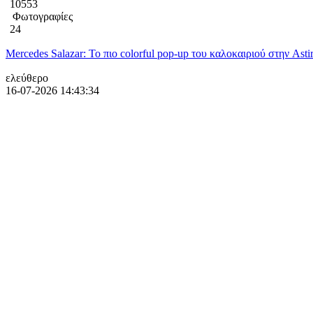
10553
Φωτογραφίες
24
Mercedes Salazar: Το πιο colorful pop-up του καλοκαιριού στην Asti
ελεύθερο
16-07-2026 14:43:34